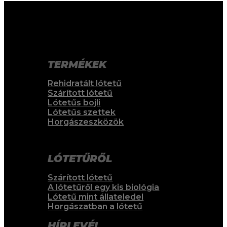
Situs Toto
bo togel
bo togel
situs toto
situs togel toto
situs toto
TERMÉKEK
Rehidratált lótetű
Szárított lótetű
Lótetűs bojli
Lótetűs szettek
Horgászeszközök
LÓTETŰRŐL
Szárított lótetű
A lótetűről egy kis biológia
Lótetű mint állateledel
Horgászatban a lótetű
HÍRLEVÉL