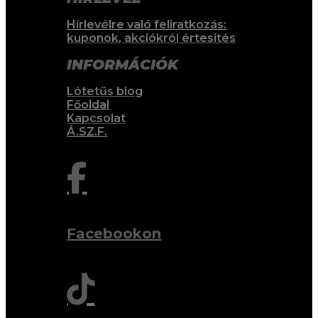
Hírlevélre való feliratkozás:
kuponok, akciókról értesítés
INFORMÁCIÓK
Lótetűs blog
Főoldal
Kapcsolat
Á.SZ.F.

Facebookon
